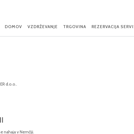
DOMOV
VZDRŽEVANJE
TRGOVINA
REZERVACIJA SERV
ER d.o.o..
I
se nahaja v Nemčiji.